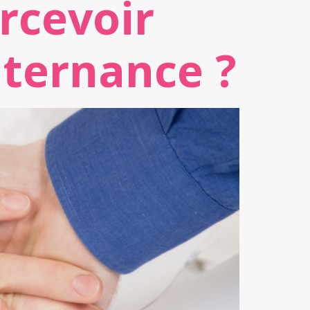
rcevoir
lternance ?