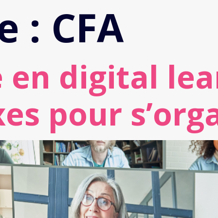
e :
CFA
en digital lea
xes pour s’org