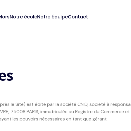
lors
Notre école
Notre équipe
Contact
es
près le Site) est édité par la société CNID, société à responsab
HIEVRE, 75008 PARIS, immatriculée au Registre du Commerce et
yant les pouvoirs nécessaires en tant que gérant.