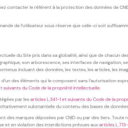
z contacter le référent à la protection des données de CNID 
demande de l’utilisateur sous réserve que celle-ci soit suffis
ellectuelle du Site pris dans sa globalité, ainsi que de chacu
 graphique, son arborescence, ses interfaces de navigation, se
nus incluant des données, les textes, les articles, les images
u d’un des éléments qui le composent sans l’autorisation expr
et suivants du Code de la propriété intellectuelle.
otégées par les
articles L.341-1 et suivants du Code de la propr
antitativement substantielle du contenu des bases de données
sont des marques déposées par CNID ou par des tiers. Toute re
sse et en violation des interdictions prévues aux
articles L.713